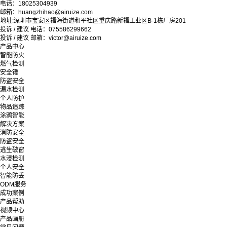
电话：18025304939
邮箱：huangzhihao@airuize.com
地址:深圳市宝安区福海街道和平社区重庆路新福工业区B-1栋厂房201
投诉 / 建议 电话：075586299662
投诉 / 建议 邮箱：victor@airuize.com
产品中心
智能防火
燃气检测
安全锤
防盗安全
漏水检测
个人防护
物品追踪
涂鸦智能
解决方案
消防安全
防盗安全
逃生破窗
水浸检测
个人安全
智能防丢
ODM服务
成功案例
产品帮助
视频中心
产品画册