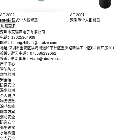
AF-2002
AF-2001
MINI按钮式个人报警器
双喇叭个人报警器
深圳市艾瑞泽电子有限公司
电话：18025304939
邮箱：huangzhihao@airuize.com
地址:深圳市宝安区福海街道和平社区重庆路新福工业区B-1栋厂房201
投诉 / 建议 电话：075586299662
投诉 / 建议 邮箱：victor@airuize.com
产品中心
智能防火
燃气检测
安全锤
防盗安全
漏水检测
个人防护
物品追踪
涂鸦智能
解决方案
消防安全
防盗安全
逃生破窗
水浸检测
个人安全