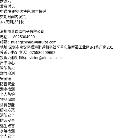
步骤六
发货时长
中通快递/韵达快递/顺丰快递
交期时间内发货
3-7天到货时长
深圳市艾瑞泽电子有限公司
电话：18025304939
邮箱：huangzhihao@airuize.com
地址:深圳市宝安区福海街道和平社区重庆路新福工业区B-1栋厂房201
投诉 / 建议 电话：075586299662
投诉 / 建议 邮箱：victor@airuize.com
产品中心
智能防火
燃气检测
安全锤
防盗安全
漏水检测
个人防护
物品追踪
涂鸦智能
解决方案
消防安全
防盗安全
逃生破窗
水浸检测
个人安全