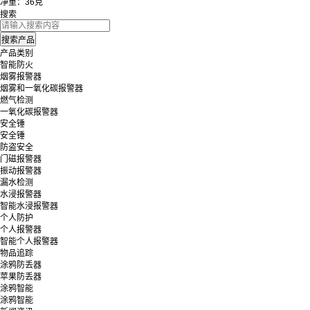
净重：36克
搜索
产品类别
智能防火
烟雾报警器
烟雾和一氧化碳报警器
燃气检测
一氧化碳报警器
安全锤
安全锤
防盗安全
门磁报警器
振动报警器
漏水检测
水浸报警器
智能水浸报警器
个人防护
个人报警器
智能个人报警器
物品追踪
涂鸦防丢器
苹果防丢器
涂鸦智能
涂鸦智能