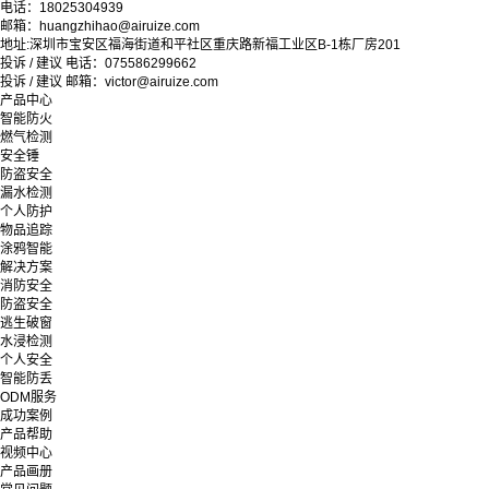
电话：18025304939
邮箱：huangzhihao@airuize.com
地址:深圳市宝安区福海街道和平社区重庆路新福工业区B-1栋厂房201
投诉 / 建议 电话：075586299662
投诉 / 建议 邮箱：victor@airuize.com
产品中心
智能防火
燃气检测
安全锤
防盗安全
漏水检测
个人防护
物品追踪
涂鸦智能
解决方案
消防安全
防盗安全
逃生破窗
水浸检测
个人安全
智能防丢
ODM服务
成功案例
产品帮助
视频中心
产品画册