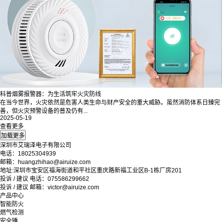
科普烟雾报警器：为生活筑牢火灾防线
在当今世界，火灾依然是危害人类生命与财产安全的重大威胁。虽然消防体系日臻完
善，但火灾预警设备的普及仍有...
2025-05-19
查看更多
深圳市艾瑞泽电子有限公司
电话：18025304939
邮箱：huangzhihao@airuize.com
地址:深圳市宝安区福海街道和平社区重庆路新福工业区B-1栋厂房201
投诉 / 建议 电话：075586299662
投诉 / 建议 邮箱：victor@airuize.com
产品中心
智能防火
燃气检测
安全锤