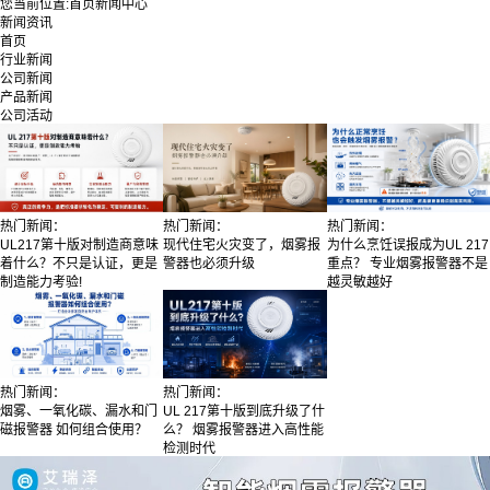
您当前位置:
首页
新闻中心
新闻资讯
首页
行业新闻
公司新闻
产品新闻
公司活动
热门新闻：
热门新闻：
热门新闻：
UL217第十版对制造商意味
现代住宅火灾变了，烟雾报
为什么烹饪误报成为UL 217
着什么？不只是认证，更是
警器也必须升级
重点？ 专业烟雾报警器不是
制造能力考验!
越灵敏越好
热门新闻：
热门新闻：
烟雾、一氧化碳、漏水和门
UL 217第十版到底升级了什
磁报警器 如何组合使用？
么？ 烟雾报警器进入高性能
检测时代