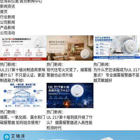
您当前位置:
首页
新闻中心
新闻资讯
首页
行业新闻
公司新闻
产品新闻
公司活动
热门新闻：
热门新闻：
热门新闻：
UL217第十版对制造商意味
现代住宅火灾变了，烟雾报
为什么烹饪误报成为UL 217
着什么？不只是认证，更是
警器也必须升级
重点？ 专业烟雾报警器不是
制造能力考验!
越灵敏越好
热门新闻：
热门新闻：
烟雾、一氧化碳、漏水和门
UL 217第十版到底升级了什
磁报警器 如何组合使用？
么？ 烟雾报警器进入高性能
检测时代