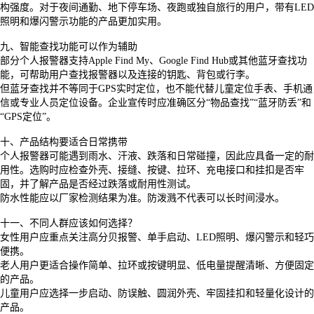
构强度。对于夜间通勤、地下停车场、夜跑或独自旅行的用户，带有
LED
照明和爆闪警示功能的产品更加实用。
九、智能查找功能可以作为辅助
部分个人报警器支持
Apple Find My、Google Find Hub或其他蓝牙查找功
能，可帮助用户查找报警器以及连接的钥匙、背包或行李。
但蓝牙查找并不等同于
GPS实时定位，也不能代替儿童定位手表、手机通
信或专业人员定位设备。企业宣传时应准确区分“物品查找”“蓝牙防丢”和
“GPS定位”。
十、产品结构要适合日常携带
个人报警器可能遇到雨水、汗液、跌落和日常碰撞，因此应具备一定的耐
用性。选购时应检查外壳、接缝、按键、拉环、充电接口和挂扣是否牢
固，并了解产品是否经过跌落或耐用性测试。
防水性能应以厂家检测结果为准。防泼溅不代表可以长时间浸水。
十一、不同人群应该如何选择？
女性用户应重点关注高分贝报警、单手启动、
LED照明、爆闪警示和轻巧
便携。
老人用户更适合操作简单、拉环或按键明显、低电量提醒清晰、方便固定
的产品。
儿童用户应选择一步启动、防误触、圆润外壳、牢固挂扣和轻量化设计的
产品。