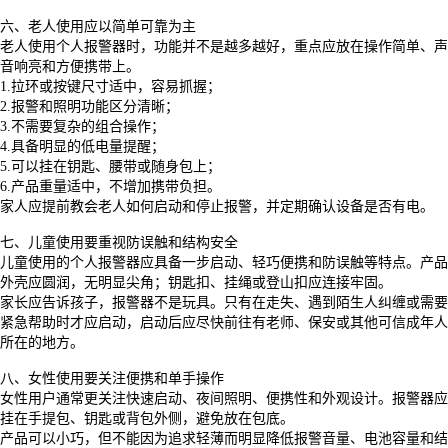
六、老人使用应以简单可靠为主
老人使用个人报警器时，功能并不是越多越好，重点应放在操作简单、声
音响亮和方便携带上。
1.
拉环或按键尺寸适中，容易抓握；
2.
报警和照明功能区分清晰；
3.
不需要复杂的组合操作；
4.
具备明显的低电量提醒；
5.
可以挂在钥匙、腰带或随身包上；
6.
产品重量适中，不增加携带负担。
家人应提前教会老人如何启动和停止报警，并定期确认设备是否有电。
七、儿童使用要重视防误触和结构安全
儿童使用的个人报警器应具备一步启动、轻巧便携和防误触等特点。产品
外壳应圆润，无明显尖角；钥匙扣、挂绳或登山扣应连接牢固。
家长应告诉孩子，报警器不是玩具。只有在走失、遇到陌生人纠缠或需要
紧急帮助时才应启动，启动后应尽快前往有老师、保安或其他可信成年人
所在的地方。
八、女性使用要关注便携和单手操作
女性用户通常更关注快速启动、夜间照明、便携性和外观设计。报警器应
挂在手提包、钥匙或背包外侧，避免放在包底。
产品可以小巧，但不能因为追求轻薄而明显降低报警音量、电池容量和结