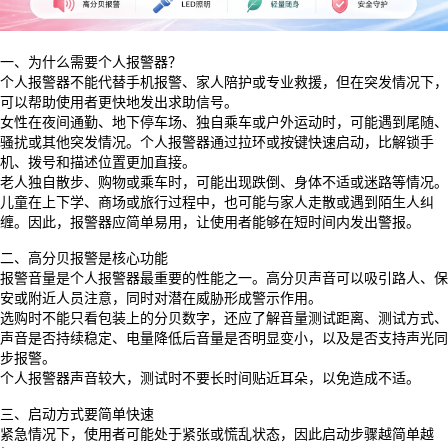
一、为什么需要个人报警器？
个人报警器不能代替手机报警、家人陪护或专业救援，但在突发情况下，
可以帮助使用者更快地发出求助信号。
女性在夜间通勤、地下停车场、独自乘车或户外运动时，可能遇到尾随、
骚扰或其他突发情况。个人报警器通过拉环或按键快速启动，比解锁手
机、拨号和描述位置更加直接。
老人独自散步、购物或乘车时，可能出现跌倒、身体不适或迷路等情况。
儿童在上下学、商场或旅行过程中，也可能与家人走散或遇到陌生人纠
缠。因此，报警器应简单易用，让使用者能够在短时间内发出警报。
二、高分贝报警是核心功能
报警音量是个人报警器最重要的性能之一。高分贝声音可以吸引路人、保
安或附近人员注意，同时对潜在威胁形成警示作用。
选购时不能只看包装上的分贝数字，还应了解音量测试距离、测试方式、
声音是否持续稳定、电量降低后音量是否明显变小，以及是否支持声光同
步报警。
个人报警器声音较大，测试时不要长时间贴近耳朵，以免造成不适。
三、启动方式要简单快速
紧急情况下，使用者可能处于紧张或慌乱状态，因此启动步骤越简单越