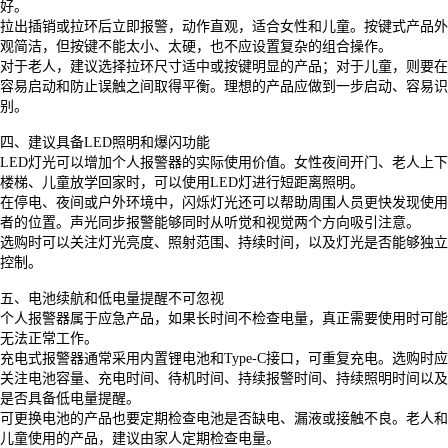
好。
拉出插销或拉环后立即报警，动作直观，适合女性和儿童。按键式产品外
观简洁，但按键不能太小、太硬，也不应设置复杂的组合操作。
对于老人，建议选择拉环尺寸适中或按键明显的产品；对于儿童，则要在
容易启动和防止误触之间取得平衡。理想的产品应做到一步启动、容易识
别。
四、建议具备
LED照明和爆闪功能
LED灯光可以增加个人报警器的实际使用价值。女性夜间开门、老人上下
楼梯、儿童放学回家时，可以使用LED灯进行短距离照明。
在停电、夜间或户外环境中，闪烁灯光还可以帮助周围人员更快发现使用
者的位置。声光同步报警能够同时从听觉和视觉两个方向吸引注意。
选购时可以关注灯光亮度、照射范围、持续时间，以及灯光是否能够独立
控制。
五、电池续航和低电量提醒不可忽视
个人报警器属于应急产品，如果长时间不检查电量，真正需要使用时可能
无法正常工作。
充电式报警器通常采用内置锂电池和
Type-C接口，可重复充电。选购时应
关注电池容量、充电时间、待机时间、持续报警时间、持续照明时间以及
是否具备低电量提醒。
可更换电池的产品也要定期检查电池是否缺电、漏液或接触不良。老人和
儿童使用的产品，建议由家人定期检查电量。