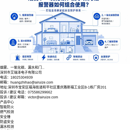
烟雾、一氧化碳、漏水和门...
深圳市艾瑞泽电子有限公司
电话：18025304939
邮箱：huangzhihao@airuize.com
地址:深圳市宝安区福海街道和平社区重庆路新福工业区B-1栋厂房201
投诉 / 建议 电话：075586299662
投诉 / 建议 邮箱：victor@airuize.com
产品中心
智能防火
燃气检测
安全锤
防盗安全
漏水检测