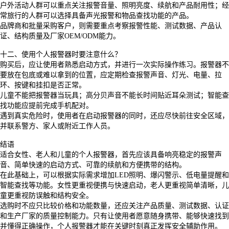
户外活动人群可以重点关注报警音量、照明亮度、续航和产品耐用性；经
常旅行的人群可以选择具备声光报警和物品查找功能的产品。
品牌商和批量采购客户，则需要重点考察报警性能、测试数据、产品认
证、结构质量及厂家
OEM/ODM能力。
十二、使用个人报警器时要注意什么？
购买后，应让使用者熟悉启动方式，并进行一次实际操作练习。报警器不
要放在包底或难以拿到的位置，应定期检查报警声音、灯光、电量、拉
环、按键和挂扣是否正常。
儿童不能把报警器当玩具；高分贝声音不能长时间贴近耳朵测试；智能查
找功能应提前完成手机配对。
遇到真实危险时，使用者在启动报警器的同时，还应尽快前往安全区域，
并联系警方、家人或附近工作人员。
结语
适合女性、老人和儿童的个人报警器，首先应该具备响亮稳定的报警声
音、简单快速的启动方式、可靠的续航和方便携带的结构。
在此基础上，可以根据实际需求增加
LED照明、爆闪警示、低电量提醒和
智能查找等功能。女性更重视便携与快速启动，老人更重视简单清晰，儿
童更重视防误触和结构安全。
选购时不应只比较价格和功能数量，还应关注产品质量、测试数据、认证
和生产厂家的质量控制能力。只有让使用者愿意随身携带、能够快速找到
并懂得正确操作，个人报警器才能在关键时刻真正发挥安全辅助作用。