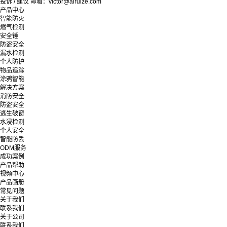
投诉 / 建议 邮箱：victor@airuize.com
产品中心
智能防火
燃气检测
安全锤
防盗安全
漏水检测
个人防护
物品追踪
涂鸦智能
解决方案
消防安全
防盗安全
逃生破窗
水浸检测
个人安全
智能防丢
ODM服务
成功案例
产品帮助
视频中心
产品画册
常见问题
关于我们
联系我们
关于公司
联系我们