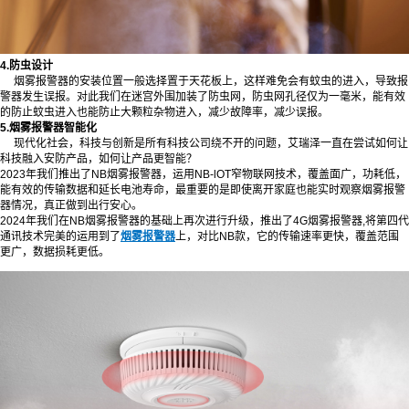
4.防虫设计
烟雾报警器的安装位置一般选择置于天花板上，这样难免会有蚊虫的进入，导致报
警器发生误报。对此我们在迷宫外围加装了防虫网，防虫网孔径仅为一毫米，能有效
的防止蚊虫进入也能防止大颗粒杂物进入，减少故障率，减少误报。
5.烟雾报警器智能化
现代化社会，科技与创新是所有科技公司绕不开的问题，艾瑞泽一直在尝试如何让
科技融入安防产品，如何让产品更智能？
2023年我们推出了NB烟雾报警器，运用NB-lOT窄物联网技术，覆盖面广，功耗低，
能有效的传输数据和延长电池寿命，最重要的是即使离开家庭也能实时观察烟雾报警
器情况，真正做到出行安心。
2024年我们在NB烟雾报警器的基础上再次进行升级，推出了4G烟雾报警器,将第四代
通讯技术完美的运用到了
烟雾报警器
上，对比NB款，它的传输速率更快，覆盖范围
更广，数据损耗更低。