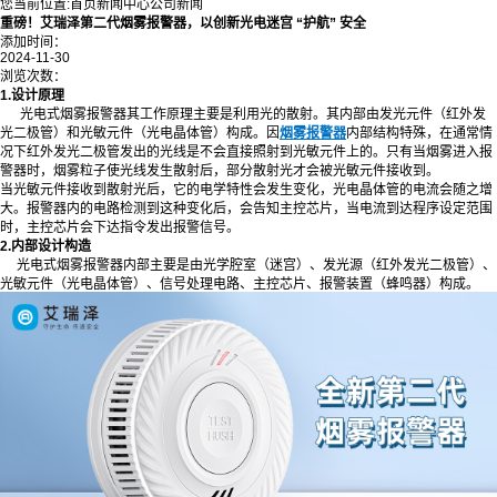
您当前位置:
首页
新闻中心
公司新闻
重磅！艾瑞泽第二代烟雾报警器，以创新光电迷宫 “护航” 安全
添加时间：
2024-11-30
浏览次数：
1.设计原理
光电式烟雾报警器其工作原理主要是利用光的散射。其内部由发光元件（红外发
光二极管）和光敏元件（光电晶体管）构成。因
烟雾报警器
内部结构特殊，在通常情
况下红外发光二极管发出的光线是不会直接照射到光敏元件上的。只有当烟雾进入报
警器时，烟雾粒子使光线发生散射后，部分散射光才会被光敏元件接收到。
当光敏元件接收到散射光后，它的电学特性会发生变化，光电晶体管的电流会随之增
大。报警器内的电路检测到这种变化后，会告知主控芯片，当电流到达程序设定范围
时，主控芯片会下达指令发出报警信号。
2.内部设计构造
光电式烟雾报警器内部主要是由光学腔室（迷宫）、发光源（红外发光二极管）、
光敏元件（光电晶体管）、信号处理电路、主控芯片、报警装置（蜂鸣器）构成。