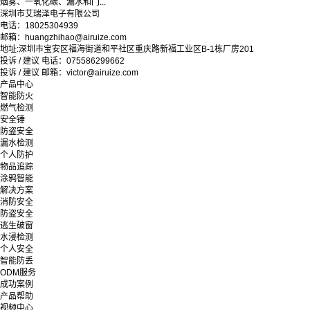
烟雾、一氧化碳、漏水和门...
深圳市艾瑞泽电子有限公司
电话：18025304939
邮箱：huangzhihao@airuize.com
地址:深圳市宝安区福海街道和平社区重庆路新福工业区B-1栋厂房201
投诉 / 建议 电话：075586299662
投诉 / 建议 邮箱：victor@airuize.com
产品中心
智能防火
燃气检测
安全锤
防盗安全
漏水检测
个人防护
物品追踪
涂鸦智能
解决方案
消防安全
防盗安全
逃生破窗
水浸检测
个人安全
智能防丢
ODM服务
成功案例
产品帮助
视频中心