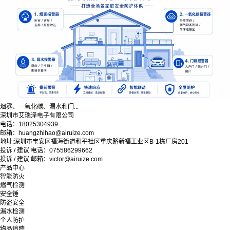
烟雾、一氧化碳、漏水和门...
深圳市艾瑞泽电子有限公司
电话：18025304939
邮箱：huangzhihao@airuize.com
地址:深圳市宝安区福海街道和平社区重庆路新福工业区B-1栋厂房201
投诉 / 建议 电话：075586299662
投诉 / 建议 邮箱：victor@airuize.com
产品中心
智能防火
燃气检测
安全锤
防盗安全
漏水检测
个人防护
物品追踪