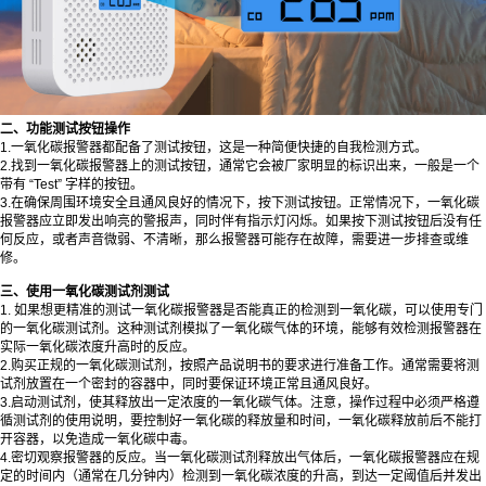
二、功能测试按钮操作
1.一氧化碳报警器都配备了测试按钮，这是一种简便快捷的自我检测方式。
2.找到一氧化碳报警器上的测试按钮，通常它会被厂家明显的标识出来，一般是一个
带有 “Test” 字样的按钮。
3.在确保周围环境安全且通风良好的情况下，按下测试按钮。正常情况下，一氧化碳
报警器应立即发出响亮的警报声，同时伴有指示灯闪烁。如果按下测试按钮后没有任
何反应，或者声音微弱、不清晰，那么报警器可能存在故障，需要进一步排查或维
修。
三、使用一氧化碳测试剂测试
1. 如果想更精准的测试一氧化碳报警器是否能真正的检测到一氧化碳，可以使用专门
的一氧化碳测试剂。这种测试剂模拟了一氧化碳气体的环境，能够有效检测报警器在
实际一氧化碳浓度升高时的反应。
2.购买正规的一氧化碳测试剂，按照产品说明书的要求进行准备工作。通常需要将测
试剂放置在一个密封的容器中，同时要保证环境正常且通风良好。
3.启动测试剂，使其释放出一定浓度的一氧化碳气体。注意，操作过程中必须严格遵
循测试剂的使用说明，要控制好一氧化碳的释放量和时间，一氧化碳释放前后不能打
开容器，以免造成一氧化碳中毒。
4.密切观察报警器的反应。当一氧化碳测试剂释放出气体后，一氧化碳报警器应在规
定的时间内（通常在几分钟内）检测到一氧化碳浓度的升高，到达一定阈值后并发出