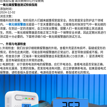
您当前位置:
首页
新闻中心
行业新闻
一氧化碳报警器测试检验指南
添加时间：
2024-12-02
浏览次数：
随着科技的发展，现阶段的人们越来越重视家庭安全。而在家庭安全防护这个领域
内，
一氧化碳报警器
无疑是一个至关重要的设备。它能够及时探测空气中一氧化碳的
浓度，在到达一定的浓度时，会立刻发出警报，提醒人们一氧化碳泄露让其迅速逃
生。然而，一氧化碳报警器是否能正常工作是一个保障安全关键，因此定期对其进行
测试是十分必要的。下面将详细介绍一氧化碳报警器的测试方法。
一、外观与电源检查
1.外观检查：我们应该仔细观察报警器的外观。查看外壳是否有损坏、裂缝或变形的
情况，若存在此类问题，可能会影响报警器的正常运行，甚至导致误报或不报。同
时，检查显示屏（艾瑞泽一氧化碳报警器全系配置高清LCD显示屏，）是否清晰完
整，是否有破损或显示异常的迹象。
2.电源检查：对于使用电池供电的报警器，应打开电池仓，查看电池是否安装正确，
电池有无漏液、生锈的现象。若发现电池有问题，应立即更换新电池。如果是插电式
报警器，请检查插头是否插紧，电源线是否有破损、断裂或老化的情况。