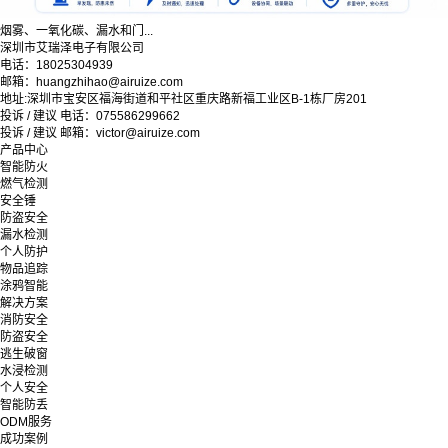
烟雾、一氧化碳、漏水和门...
深圳市艾瑞泽电子有限公司
电话：18025304939
邮箱：huangzhihao@airuize.com
地址:深圳市宝安区福海街道和平社区重庆路新福工业区B-1栋厂房201
投诉 / 建议 电话：075586299662
投诉 / 建议 邮箱：victor@airuize.com
产品中心
智能防火
燃气检测
安全锤
防盗安全
漏水检测
个人防护
物品追踪
涂鸦智能
解决方案
消防安全
防盗安全
逃生破窗
水浸检测
个人安全
智能防丢
ODM服务
成功案例