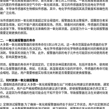
要理解一氧化碳报警器的寿命，首先需要了解它的工作原理。一氧化碳报警器通常通
过内置的传感器来检测空气中的一氧化碳浓度。常见的传感器类型包括电化学传感
器、半导体传感器和生物模拟传感器。其中，电化学传感器因其高灵敏度和准确性而
被广泛应用。
当传感器检测到一氧化碳浓度超过安全阈值时，报警器会发出警报声，提醒居住者采
取紧急措施，如打开窗户通风或撤离现场。然而，随着时间的推移，传感器的灵敏度
会逐渐下降，导致报警器无法准确检测一氧化碳浓度。这就是为什么一氧化碳报警器
需要定期更换的原因。
二、一氧化碳报警器的寿命
大多数
一氧化碳报警器
的使用寿命在5到10年之间。这一寿命范围是由传感器的化学
性质和电子元件的耐久性决定的。电化学传感器中的化学物质会随着时间的推移逐渐
消耗，导致其检测能力下降。此外，报警器内部的电子元件也可能因长时间使用而老
化，影响其整体性能。
然而，报警器的寿命并不是固定的，它受到多种因素的影响，包括环境条件、使用频
率以及报警器的质量。例如，在高温、高湿度或高污染的环境中，传感器的寿命可能
会缩短。因此，用户需要根据实际情况来判断是否需要提前更换报警器。
三、何时更换一氧化碳报警器
1. 遵循制造商的建议:大多数一氧化碳报警器在出厂时都会标明建议的更换周期，通常
为5到10年。用户应严格按照制造商的建议进行更换，即使报警器看起来仍然正常工
作。这是因为传感器的性能可能会在不知不觉中下降，导致报警器无法在关键时刻发
挥作用。
2. 定期测试报警器:为了确保一氧化碳报警器始终处于良好工作状态，用户应定期测试
报警器。大多数报警器都配有测试按钮，按下按钮后，报警器应发出响亮的警报声。