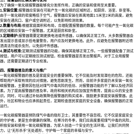
三、报警器的正确安装与使用
为了确保一氧化碳报警器能够充分发挥作用，正确的安装和使用至关重要。
1.安装位
置:
报警器应安装在可能产生一氧化碳的区域附近，如厨房、浴室、卧室等。
由于一氧化碳的密度略低于空气，报警器应安装在距离地面1.5米至2米的高度，避免
安装在通风口、窗户或空调附近，以免影响检测效果。
2.数量与布局:
根据家庭面积和布局，合理配置报警器的数量。每个可能产生一氧化碳
的区域都应安装一个报警器，尤其是厨房和卧室。
3.定期维护:
报警器需要定期更换电池或传感器，以确保其正常工作。大多数报警器会
发出提示音或显示低电量警告，用户应及时更换电池。此外，应避免在报警器附近喷
洒清洁剂或杀虫剂，以免损坏传感器。
4.测试与校准:
定期测试报警器的功能，确保其能够正常工作。一些报警器配备了测试
按钮，用户可以定期按压测试按钮，检查报警器是否发出警报声。对于工业用报警
器，还需要定期进行专业校准。
四、报警器普及的意义与推广
一氧化碳报警器
的普及是家庭安全的重要保障。它不仅能及时发现潜在的危险，还能
帮助用户采取有效的应对措施，避免悲剧发生。然而，目前许多家庭仍未安装一氧化
碳报警器，主要原因包括对煤气中毒风险的低估、对报警器功能的不了解以及经济因
素。为了提高报警器的普及率，政府和相关机构应加强宣传教育，提高公众的安全意
识。同时，可以通过补贴政策降低报警器的购买成本，鼓励更多家庭安装报警器。此
外，社区和物业也应承担起责任，定期检查居民家庭的安全设备，确保报警器的正常
运行。
一氧化碳报警器是预防煤气中毒的隐形卫士，其重要性不容忽视。它不仅是家庭安全
的守护者，更是生命健康的保障。在寒冷的冬季，我们应高度重视煤气中毒的风险，
积极安装和使用一氧化碳报警器，为家人创造一个安全的生活环境。让我们共同努
力，让“无形杀手”无处遁形，守护每一个家庭的幸福与安宁。