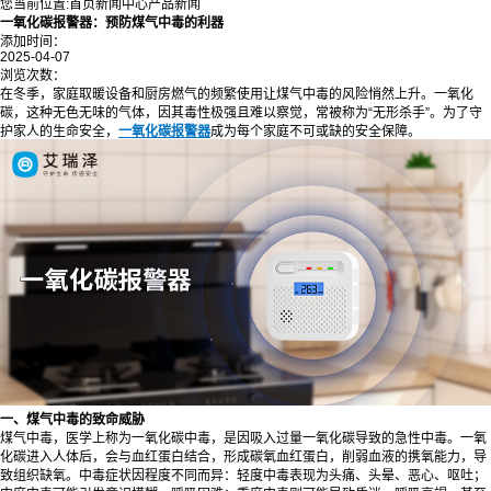
您当前位置:
首页
新闻中心
产品新闻
一氧化碳报警器：预防煤气中毒的利器
添加时间：
2025-04-07
浏览次数：
在冬季，家庭取暖设备和厨房燃气的频繁使用让煤气中毒的风险悄然上升。一氧化
碳，这种无色无味的气体，因其毒性极强且难以察觉，常被称为“无形杀手”。为了守
护家人的生命安全，
一氧化碳报警器
成为每个家庭不可或缺的安全保障。
一、煤气中毒的致命威胁
煤气中毒，医学上称为一氧化碳中毒，是因吸入过量一氧化碳导致的急性中毒。一氧
化碳进入人体后，会与血红蛋白结合，形成碳氧血红蛋白，削弱血液的携氧能力，导
致组织缺氧。中毒症状因程度不同而异：轻度中毒表现为头痛、头晕、恶心、呕吐；