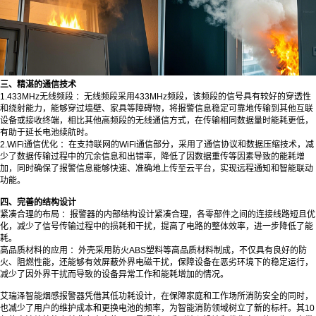
三、精湛的通信技术
1.433MHz无线频段 ：无线频段采用433MHz频段，该频段的信号具有较好的穿透性
和绕射能力，能够穿过墙壁、家具等障碍物，将报警信息稳定可靠地传输到其他互联
设备或接收终端，相比其他高频段的无线通信方式，在传输相同数据量时能耗更低，
有助于延长电池续航时。
2.WiFi通信优化 ：在支持联网的WiFi通信部分，采用了通信协议和数据压缩技术，减
少了数据传输过程中的冗余信息和出错率，降低了因数据重传等因素导致的能耗增
加，同时确保了报警信息能够快速、准确地上传至云平台，实现远程通知和智能联动
功能。
四、完善的结构设计
紧凑合理的布局 ：报警器的内部结构设计紧凑合理，各零部件之间的连接线路短且优
化，减少了信号传输过程中的损耗和干扰，提高了电路的整体效率，进一步降低了能
耗。
高品质材料的应用 ：外壳采用防火ABS塑料等高品质材料制成，不仅具有良好的防
火、阻燃性能，还能够有效屏蔽外界电磁干扰，保障设备在恶劣环境下的稳定运行，
减少了因外界干扰而导致的设备异常工作和能耗增加的情况。
艾瑞泽
智能烟感报警器
凭借其低功耗设计，在保障家庭和工作场所消防安全的同时，
也减少了用户的维护成本和更换电池的频率，为智能消防领域树立了新的标杆。其10