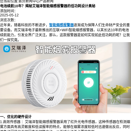
您当前位置:
首页
新闻中心
产品新闻
​电池续航10年？揭秘艾瑞泽智能烟感报警器的低功耗设计奥秘
添加时间：
2025-05-12
浏览次数：
近年来，随着科技的不断进步，
智能烟感报警器
逐渐成为保障人们生命财产安全的重
要设备。而艾瑞泽电子最新推出的互联+WiFi智能烟感报警器，以其长达10年的电池
续航能力，引发业界广泛关注。那么，这款报警器是如何实现如此低功耗的呢？让我
们一探究竟。
一、优化的硬件设计
1.高效传感器 ：艾瑞泽
智能烟感报警器
采用了红外光电传感器，这种传感器在检测烟
雾方面具有高灵敏度和低误报率的特点，能够在烟雾浓度较低时迅速做出反应，同时