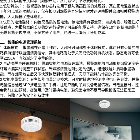
避免了因其他干扰因素而频繁启动，从而减少了不必要的能耗。
2.低功耗芯片 ：报警器的核心芯片选用了低功耗高性能的处理器，其在正常监视状态
下能够以低的功耗运行，仅在检测到烟雾等异常情况时才迅速唤醒并启动相关报警功
能，大大降低了整体能耗。
3.优质的电池选材 ：内置高品质的锂电池，该电池具有容量高、自放电低、稳定性好
等优点，为报警器的长期稳定运行提供了可靠的能量支持，确保在10年的使用周期内
无需频繁更换电池，不仅方便了用户，也进一步降低了使用成本。
二、智能的电源管理系统
1.休眠模式 ：报警器在正常工作时，大部分时间都处于休眠模式，此时只有少量的电
路保持运行以监测烟雾信号，其余电路则处于关闭或低功耗待机状态，静态电流可低
至≤25uA，有效减少了电量的消。
2.自动唤醒与睡眠机制 ：借助智能的电源管理算法，报警器能够自动根据烟雾浓度等
环境因素实时调整工作状态。当烟雾浓度达到设定阈值时，迅速唤醒并启动报警功
能，而在烟雾散去后又能快速恢复到休眠模式，实现了能耗与性能的完美平衡。
3.智能电量监测 ：具备智能电量监测技术，可实时精确地检测电池电压等参数，并将
电量信息通过APP推送至用户手机，让用户随时了解设备电量情况。当电量低时，还
会提前发出预警，提醒用户及时更换电池，避免因电量不足而导致设备无法正常工
作，保障了消防安全的持续性。