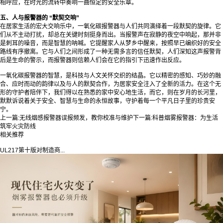
相呼应，在时光的流转中奏响一曲恒定的安全乐章。
五、人与报警器的 “默契交响”
在居家生活的宏大交响乐中，一氧化碳报警器与人们共同演绎着一段默契的旋律。它
们从不主动打扰，却总在关键时刻挺身而出。当报警声在寂静的夜空中响起，那并非
是刺耳的噪音，而是智慧的呐喊。它提醒家人从梦乡中醒来，按照早已编织好的安全
路线有序撤离。它与人们之间形成了一种无需多言的信任默契，人们深知这声报警背
后是生命的警示，而报警器则信赖人们会在它的指引下迅速作出反应。
一氧化碳报警器
的智慧，是科技与人文关怀交织的结晶。它以精密的感知、巧妙的融
合、应时而动的韵律以及与人的默契合作，为居家安全注入了全新的活力。在这个无
形的守护者陪伴下，我们得以在熟悉的家中安心地生活，而它，则在岁月的长河里，
默默诉说着关于安全、智慧与生命的永恒故事，守护着每一个平凡日子里的珍贵安
宁。
上一篇:
无线烟感报警器误报频发，教你校准与维护
下一篇:
科普烟雾报警器：为生活
筑牢火灾防线
相关推荐
UL217第十版对制造商...