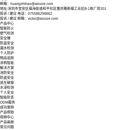
邮箱：huangzhihao@airuize.com
地址:深圳市宝安区福海街道和平社区重庆路新福工业区B-1栋厂房201
投诉 / 建议 电话：075586299662
投诉 / 建议 邮箱：victor@airuize.com
产品中心
智能防火
燃气检测
安全锤
防盗安全
漏水检测
个人防护
物品追踪
涂鸦智能
解决方案
消防安全
防盗安全
逃生破窗
水浸检测
个人安全
智能防丢
ODM服务
成功案例
产品帮助
视频中心
产品画册
常见问题