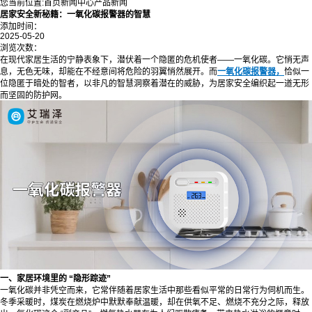
您当前位置:
首页
新闻中心
产品新闻
居家安全新秘籍：一氧化碳报警器的智慧
添加时间：
2025-05-20
浏览次数：
在现代家居生活的宁静表象下，潜伏着一个隐匿的危机使者——一氧化碳。它悄无声
息，无色无味，却能在不经意间将危险的羽翼悄然展开。而
一氧化碳报警器，
恰似一
位隐匿于暗处的智者，以非凡的智慧洞察着潜在的威胁，为居家安全编织起一道无形
而坚固的防护网。
一、家居环境里的 “隐形踪迹”
一氧化碳并非凭空而来，它常伴随着居家生活中那些看似平常的日常行为伺机而生。
冬季采暖时，煤炭在燃烧炉中默默奉献温暖，却在供氧不足、燃烧不充分之际，释放