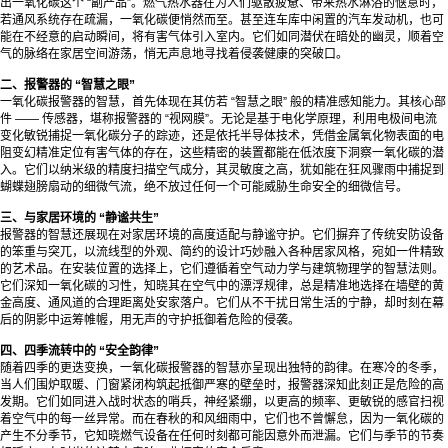
出一氧化碳这个 “副产品”。燃气热水器在为人们驱散疲惫、带来热水淋浴的惬意时，
若通风系统存在疏漏，一氧化碳便悄然而至。甚至连车库中闲置的汽车发动机，也可
能在不经意的启动瞬间，将有害气体引入室内。它们如同潜伏在暗处的幽灵，顺着空
气的脉络在家居空间游荡，悄无声息地寻找着侵袭健康的突破口。
二、报警器的 “智慧之眼”
一氧化碳报警器
的智慧，首先体现在其仿若 “智慧之眼” 般的精准感知能力。其核心部
件 —— 传感器，堪称报警器的 “视网膜”。无论是基于电化学原理，利用电极间电流
变化敏锐捕捉一氧化碳分子的踪迹，还是依托半导体技术，凭借金属氧化物表面的电
阻变幻精准定位有害气体的存在，这些精密的装置都能在低浓度下洞察一氧化碳的潜
入。它们以纳米级的精度扫描空气成分，其灵敏度之高，犹如能在狂风骤雨中捕捉到
蝴蝶翅膀扇动的细微气流，绝不放过任何一个可能威胁生命安全的细微信号。
三、与家居环境的 “静谧共生”
报警器的智慧还展现在对家居环境的高度适配与静谧守护。它们摒弃了传统安防设备
的笨重与突兀，以流线型的外观、简约的设计巧妙融入各种居家风格，宛如一件精致
的艺术品。在安装位置的选择上，它们遵循着空气动力学与建筑物理学的智慧法则。
它们深知一氧化碳的习性，知晓其在空气中的漂浮规律，总是精准地选择在墙壁的黄
金高度、通风道的合理距离处安家落户。它们从不干扰日常生活的宁静，却时刻在幕
后的阴影中运筹帷幄，用无声的守护抵御着危险的侵袭。
四、四季流转中的 “安全韵律”
随着四季的更迭变换，一氧化碳报警器的智慧亦呈现出独特的韵律。在寒冷的冬季，
当人们围炉取暖、门窗紧闭构筑起抵御严寒的壁垒时，报警器深知此刻正是危险的高
发期。它们如同进入战时状态的哨兵，神经紧绷，以更高的频率、更敏锐的感官扫视
着空气中的每一丝异常。而在春秋的和风细雨中，它们也不曾懈怠，因为一氧化碳的
产生不分季节，它知晓燃气设备在任何时刻都可能因意外而泄漏。它们与季节的节奏