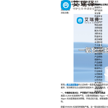
您当前位置:
首页
海外标准 VS 
添加时间：
2025-06-16
浏览次数：