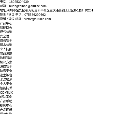
电话：18025304939
邮箱：huangzhihao@airuize.com
地址:深圳市宝安区福海街道和平社区重庆路新福工业区B-1栋厂房201
投诉 / 建议 电话：075586299662
投诉 / 建议 邮箱：victor@airuize.com
产品中心
智能防火
燃气检测
安全锤
防盗安全
漏水检测
个人防护
物品追踪
涂鸦智能
解决方案
消防安全
防盗安全
逃生破窗
水浸检测
个人安全
智能防丢
ODM服务
成功案例
产品帮助
视频中心
产品画册