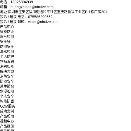
电话：18025304939
邮箱：huangzhihao@airuize.com
地址:深圳市宝安区福海街道和平社区重庆路新福工业区B-1栋厂房201
投诉 / 建议 电话：075586299662
投诉 / 建议 邮箱：victor@airuize.com
产品中心
智能防火
燃气检测
安全锤
防盗安全
漏水检测
个人防护
物品追踪
涂鸦智能
解决方案
消防安全
防盗安全
逃生破窗
水浸检测
个人安全
智能防丢
ODM服务
成功案例
产品帮助
视频中心
产品画册