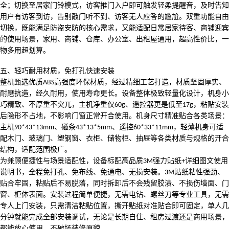
全；切换至居家门铃模式，访客推门入户即可触发轻柔提醒音，及时告知
用户有访客到访，告别敲门听不到、访客无人应答的尴尬。双重功能自由
切换，既能满足防盗安防的核心需求，又能适配日常居家待客、商铺迎宾
的使用场景，家用、商铺、仓库、办公室、出租屋通用，超高性价比，一
物多用超划算。
五、
轻巧耐用材质，免打孔快速安装
整机甄选优质
高强度环保材质
，经过精细工艺打造，材质坚固厚实、
ABS
耐磨抗造，经久耐用，使用寿命更长。设备整体极致轻量化设计，机身小
巧精致、不厚重不突兀，主机净重仅
、遥控器更是低至
，粘贴安装
60g
17g
后隐形不占地，不影响门窗正常开合使用。机身尺寸精准贴合各类场景：
主机
、磁条
、遥控
，轻薄机身可适
90*43*13mm
43*13*5mm
60*33*11mm
配木门、玻璃门、塑钢窗、衣柜、储物柜、抽屉等各类材质与规格的开合
结构，适配范围极广。
为兼顾便捷性与场景适配性，设备标配高品质
强力贴纸
详细图文使用
3M
+
说明书，全程
免打孔、免布线、免通电、无损安装
。
贴纸粘性强劲、
3M
贴合牢固，粘贴后不易脱落，同时拆卸后不会残留胶渍、不损伤墙面、门
窗、柜体表面。安装过程简单便捷，无需电钻、螺丝刀等专业工具，无需
专人上门安装，只需清洁粘贴位置，撕开贴纸对准贴合即可固定，单人几
分钟就能完成全部安装调试，无论是长期自住、租房过渡还是商用场景，
都能放心使用，不破坏装修原貌。