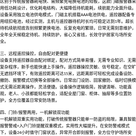
区别于传统报警器耗电快、需频繁充电换电池的短板，这款门磁报警器采
用低功耗设计，优化耗电结构，大幅降低待机能耗，续航能力全面升级。
设备采用独立电池供电模式，门磁主机搭载
电池供电，遥控器配备专
AAA
用纽扣电池，经过实测，
主机与遥控器待机时长均可稳定达到
年
。超长
1
待机续航彻底告别频繁更换电池、反复充电的繁琐，日常无需刻意维护，
全年全天候稳定待机、持续防护，省心又省钱，长效守护居家与场所安
全。
三、
远程遥控操控，自由配对更便捷
设备支持遥控器自由配对绑定，配对方式简单易懂，无需专业知识、无需
复杂程序，新手也能快速上手操作。遥控器操控灵敏、信号稳定，在空旷
无遮挡环境下，
有效遥控距离可达
米
，远距离即可轻松完成设备设防、
15
撤防、报警模式切换等全部操作。日常出门设防、回家撤防、临时切换模
式无需近距离操作，灵活便捷。设备操作逻辑极简，按键清晰、功能直
观，老人、小孩都能轻松学会，适配全屋门窗、柜体、抽屉等多位置防
护，全方位覆盖日常安防场景。
四、
门铃
报警两用，一机解锁双功能
/
一机解锁双重实用功能，打破传统报警器只能单一防盗的局限，兼具
智能
报警警戒
入户门铃提醒
双重模式，实用性大幅提升。在安防警戒模式
+
下，设备
小时值守门窗状态，异常开合即刻报警，全方位守护场所安
24