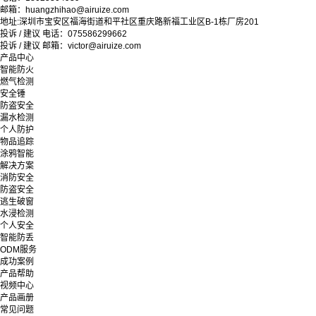
邮箱：huangzhihao@airuize.com
地址:深圳市宝安区福海街道和平社区重庆路新福工业区B-1栋厂房201
投诉 / 建议 电话：075586299662
投诉 / 建议 邮箱：victor@airuize.com
产品中心
智能防火
燃气检测
安全锤
防盗安全
漏水检测
个人防护
物品追踪
涂鸦智能
解决方案
消防安全
防盗安全
逃生破窗
水浸检测
个人安全
智能防丢
ODM服务
成功案例
产品帮助
视频中心
产品画册
常见问题