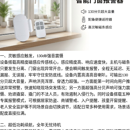
一、
灵敏感应触发，
强音震慑
130dB
设备搭载高精度磁感应传感核心，感应精度高、响应速度快，主机与磁条
只要发生分离、门窗出现异常开合，便会瞬间触发报警，全程无延迟、无
漏报、无误报，牢牢守住安防底线。设备内置高清高音喇叭，可输出
130
分贝超大音量
，声响洪亮浑厚、穿透力超强。一方面能第一时间向用户推
送异常预警，快速知晓现场突发情况；另一方面超强高分贝声响可强力震
慑、劝退撬窗、撬门的不法人员，有效遏制入侵行为。同时设备搭载
五种
专属报警模式
，可根据居家防盗、商铺警戒、入户提醒、孩童开窗提醒、
老人安全监护等不同场景自由切换调节，适配日常多种使用需求，场景适
配度直接拉满。
二、
超低功耗续航，全年无忧待机