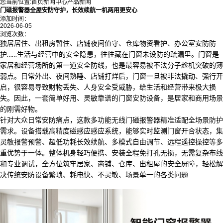
您当前位置:
首页
新闻中心
产品新闻
门磁报警器全屋安防守护，长效续航一机两用更安心
添加时间：
2026-06-05
浏览次数：
独居居住、出租房暂住、店铺夜间值守、仓库物资看护、办公室安防防
护
生活与经营中的安全隐患，往往藏在门窗未设防的疏漏里。门窗是
……
家居和经营场所的第一道安全防线，也是最容易被不法分子趁机突破的薄
弱点。日常外出、夜间熟睡、店铺打烊后，门窗一旦被非法撬动、强行开
启，很容易导致财物丢失、人身安全受威胁，给生活和经营带来极大损
失。因此，一套简单好用、灵敏靠谱的门窗安防设备，是居家和商用场景
的刚需好物。
针对大众日常安防痛点，这款
多功能无线门磁报警器
精准适配全场景防护
需求。设备搭载高精度磁感应感应系统，能够实时监测门窗开合状态，集
灵敏报警预警、超低功耗长效续航、多模式自由调节、远程遥控操控等多
重优势于一体。整体机身轻巧便携、安装全程免打孔无损，无需复杂布线
和专业调试，全方位筑牢居家、商铺、仓库、出租屋的安全屏障，轻松解
决传统安防设备繁琐、耗电快、不灵敏、场景单一的各类问题