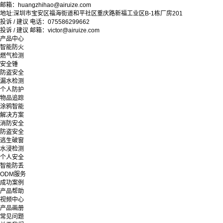
邮箱：huangzhihao@airuize.com
地址:深圳市宝安区福海街道和平社区重庆路新福工业区B-1栋厂房201
投诉 / 建议 电话：075586299662
投诉 / 建议 邮箱：victor@airuize.com
产品中心
智能防火
燃气检测
安全锤
防盗安全
漏水检测
个人防护
物品追踪
涂鸦智能
解决方案
消防安全
防盗安全
逃生破窗
水浸检测
个人安全
智能防丢
ODM服务
成功案例
产品帮助
视频中心
产品画册
常见问题