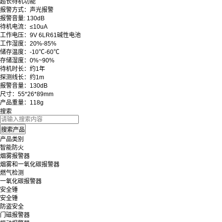
超长待机功能
报警方式：声光报警
报警音量: 130dB
待机电流：≤10uA
工作电压：9V 6LR61碱性电池
工作湿度：20%-85%
储存温度：-10℃-60℃
存储湿度：0%~90%
待机时长：约1年
探测线长：约1m
报警音量：130dB
尺寸：55*26*89mm
产品重量：118g
搜索
产品类别
智能防火
烟雾报警器
烟雾和一氧化碳报警器
燃气检测
一氧化碳报警器
安全锤
安全锤
防盗安全
门磁报警器