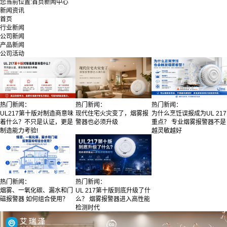
您当前位置:
首页
新闻中心
新闻资讯
首页
行业新闻
公司新闻
产品新闻
公司活动
热门新闻：
热门新闻：
热门新闻：
UL217第十版对制造商意味
现代住宅火灾变了，烟雾报
为什么烹饪误报成为UL 217
着什么？不只是认证，更是
警器也必须升级
重点？ 专业烟雾报警器不是
制造能力考验!
越灵敏越好
热门新闻：
热门新闻：
烟雾、一氧化碳、漏水和门
UL 217第十版到底升级了什
磁报警器 如何组合使用？
么？ 烟雾报警器进入高性能
检测时代