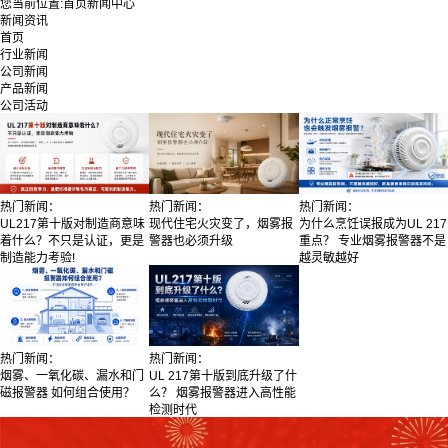
您当前位置:
首页
新闻中心
新闻资讯
首页
行业新闻
公司新闻
产品新闻
公司活动
热门新闻：
热门新闻：
热门新闻：
UL217第十版对制造商意味
现代住宅火灾变了，烟雾报
为什么烹饪误报成为UL 217
着什么？不只是认证，更是
警器也必须升级
重点？ 专业烟雾报警器不是
制造能力考验!
越灵敏越好
热门新闻：
热门新闻：
烟雾、一氧化碳、漏水和门
UL 217第十版到底升级了什
磁报警器 如何组合使用？
么？ 烟雾报警器进入高性能
检测时代