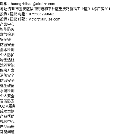
邮箱：huangzhihao@airuize.com
地址:深圳市宝安区福海街道和平社区重庆路新福工业区B-1栋厂房201
投诉 / 建议 电话：075586299662
投诉 / 建议 邮箱：victor@airuize.com
产品中心
智能防火
燃气检测
安全锤
防盗安全
漏水检测
个人防护
物品追踪
涂鸦智能
解决方案
消防安全
防盗安全
逃生破窗
水浸检测
个人安全
智能防丢
ODM服务
成功案例
产品帮助
视频中心
产品画册
常见问题