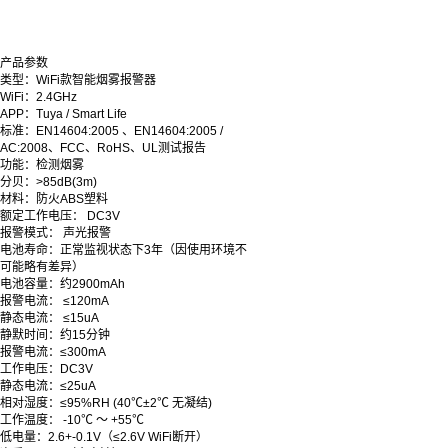
产品参数
类型：WiFi款智能烟雾报警器
WiFi：2.4GHz
APP：Tuya / Smart Life
标准：EN14604:2005 、EN14604:2005 /
AC:2008、FCC、RoHS、UL测试报告
功能：检测烟雾
分贝：>85dB(3m)
材料：防火ABS塑料
额定工作电压： DC3V
报警模式： 声光报警
电池寿命：正常监视状态下3年（因使用环境不
可能略有差异）
电池容量：约2900mAh
报警电流： ≤120mA
静态电流： ≤15uA
静默时间：约15分钟
报警电流：≤300mA
工作电压：DC3V
静态电流：≤25uA
相对湿度：≤95%RH (40℃±2℃ 无凝结)
工作温度： -10℃ ～ +55℃
低电量：2.6+-0.1V（≤2.6V WiFi断开）