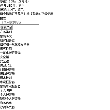
净重：158g（含电池）
WiFi LED灯：蓝色
报警LED灯：红色
两个指示灯故障不影响报警器的正常使用
搜索
产品类别
智能防火
烟雾报警器
烟雾和一氧化碳报警器
燃气检测
一氧化碳报警器
安全锤
安全锤
防盗安全
门磁报警器
振动报警器
漏水检测
水浸报警器
智能水浸报警器
个人防护
个人报警器
智能个人报警器
物品追踪
涂鸦防丢器