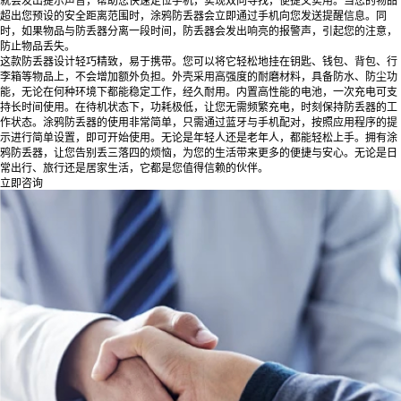
就会发出提示声音，帮助您快速定位手机，实现双向寻找，便捷又实用。当您的物品
超出您预设的安全距离范围时，涂鸦防丢器会立即通过手机向您发送提醒信息。同
时，如果物品与防丢器分离一段时间，防丢器会发出响亮的报警声，引起您的注意，
防止物品丢失。
这款防丢器设计轻巧精致，易于携带。您可以将它轻松地挂在钥匙、钱包、背包、行
李箱等物品上，不会增加额外负担。外壳采用高强度的耐磨材料，具备防水、防尘功
能，无论在何种环境下都能稳定工作，经久耐用。内置高性能的电池，一次充电可支
持长时间使用。在待机状态下，功耗极低，让您无需频繁充电，时刻保持防丢器的工
作状态。涂鸦防丢器的使用非常简单，只需通过蓝牙与手机配对，按照应用程序的提
示进行简单设置，即可开始使用。无论是年轻人还是老年人，都能轻松上手。拥有涂
鸦防丢器，让您告别丢三落四的烦恼，为您的生活带来更多的便捷与安心。无论是日
常出行、旅行还是居家生活，它都是您值得信赖的伙伴。
立即咨询