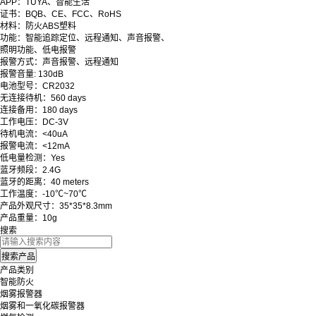
APP：TUYA、智能生活
证书：BQB、CE、FCC、RoHS
材料：防火ABS塑料
功能：智能追踪定位、远程通知、声音报警、
照明功能、低电报警
报警方式：声音报警、远程通知
报警音量: 130dB
电池型号：CR2032
无连接待机：560 days
连接备用：180 days
工作电压：DC-3V
待机电流：<40uA
报警电流：<12mA
低电量检测：Yes
蓝牙频段：2.4G
蓝牙的距离：40 meters
工作温度：-10℃~70℃
产品外观尺寸：35*35*8.3mm
产品重量：10g
搜索
产品类别
智能防火
烟雾报警器
烟雾和一氧化碳报警器